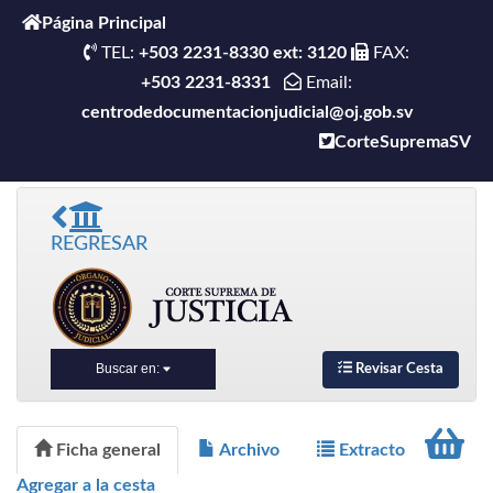
Página Principal
TEL:
+503 2231-8330 ext: 3120
FAX:
+503 2231-8331
Email:
centrodedocumentacionjudicial@oj.gob.sv
CorteSupremaSV
REGRESAR
Buscar en:
Revisar Cesta
Ficha general
Archivo
Extracto
Agregar a la cesta