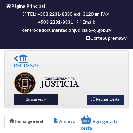
Página Principal
TEL:
+503 2231-8330 ext: 3120
FAX:
+503 2231-8331
Email:
centrodedocumentacionjudicial@oj.gob.sv
CorteSupremaSV
REGRESAR
Buscar en:
Revisar Cesta
Ficha general
Archivo
Agregar a la
cesta